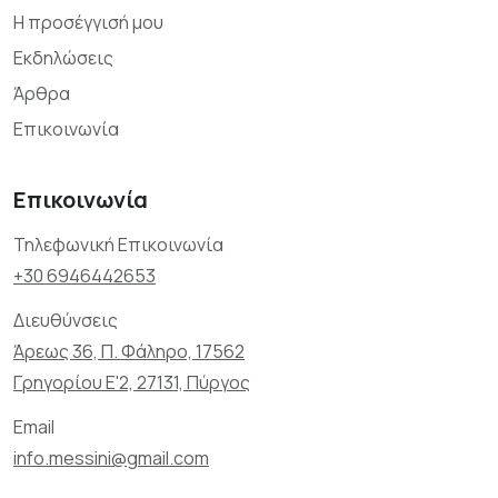
Η προσέγγισή μου
Εκδηλώσεις
Άρθρα
Επικοινωνία
Επικοινωνία
Τηλεφωνική Επικοινωνία
+30 6946442653
Διευθύνσεις
Άρεως 36, Π. Φάληρο, 17562
Γρηγορίου Ε'2, 27131, Πύργος
Email
info.messini@gmail.com