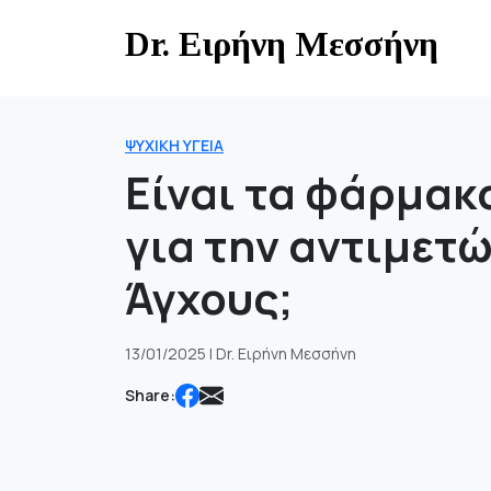
Skip
Dr. Ειρήνη Μεσσήνη
to
content
ΨΥΧΙΚΉ ΥΓΕΊΑ
Είναι τα φάρμακ
για την αντιμετ
Άγχους;
13/01/2025 | Dr. Ειρήνη Μεσσήνη
Share: