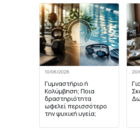
10/06/2026
20/
Γυμναστήριο ή
Γι
Κολύμβηση; Ποια
Σκ
δραστηριότητα
Δω
ωφελεί περισσότερο
την ψυχική υγεία;