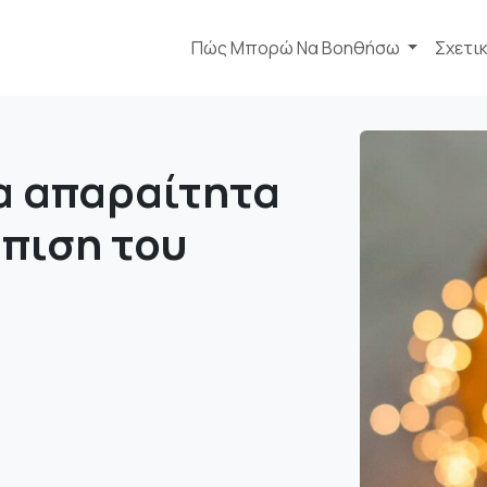
Πώς Μπορώ Να Βοηθήσω
Σχετι
α απαραίτητα
ώπιση του