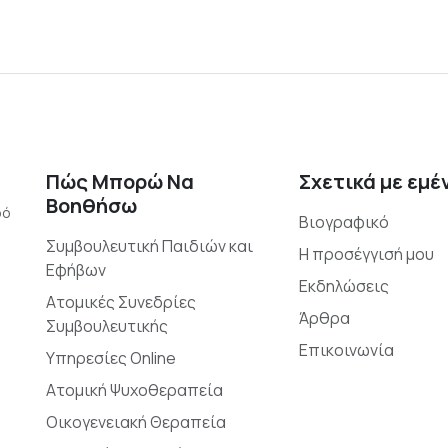
Πώς Μπορώ Να
Σχετικά με εμέ
Βοηθήσω
ρό
Βιογραφικό
Συμβουλευτική Παιδιών και
Η προσέγγισή μου
Εφήβων
Εκδηλώσεις
Ατομικές Συνεδρίες
Άρθρα
Συμβουλευτικής
Επικοινωνία
Υπηρεσίες Online
Ατομική Ψυχοθεραπεία
Οικογενειακή Θεραπεία