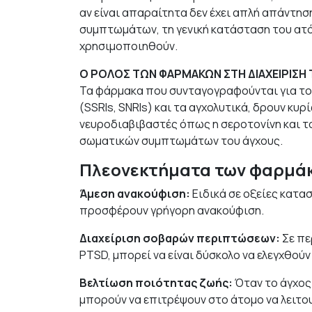
αν είναι απαραίτητα δεν έχει απλή απάντη
συμπτωμάτων, τη γενική κατάσταση του ατό
χρησιμοποιηθούν.
Ο ΡΟΛΟΣ ΤΩΝ ΦΑΡΜΑΚΩΝ ΣΤΗ ΔΙΑΧΕΙΡΙΣΗ
Τα φάρμακα που συνταγογραφούνται για το 
(SSRIs, SNRIs) και τα αγχολυτικά, δρουν κυ
νευροδιαβιβαστές όπως η σεροτονίνη και τ
σωματικών συμπτωμάτων του άγχους.
Πλεονεκτήματα των φαρμά
Άμεση ανακούφιση:
Ειδικά σε οξείες κατα
προσφέρουν γρήγορη ανακούφιση.
Διαχείριση σοβαρών περιπτώσεων:
Σε πε
PTSD, μπορεί να είναι δύσκολο να ελεγχθο
Βελτίωση ποιότητας ζωής:
Όταν το άγχος
μπορούν να επιτρέψουν στο άτομο να λειτο