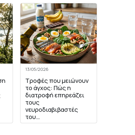
13/05/2026
ση
Τροφές που μειώνουν
το άγχος: Πώς η
ς
διατροφή επηρεάζει
τους
νευροδιαβιβαστές
του…