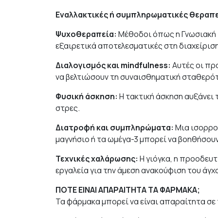
Εναλλακτικές ή συμπληρωματικές θεραπε
Ψυχοθεραπεία:
Μέθοδοι όπως η Γνωσιακή 
εξαιρετικά αποτελεσματικές στη διαχείριση
Διαλογισμός και mindfulness:
Αυτές οι πρ
να βελτιώσουν τη συναισθηματική σταθερό
Φυσική άσκηση:
Η τακτική άσκηση αυξάνει 
στρες.
Διατροφή και συμπληρώματα:
Μια ισορρο
μαγνήσιο ή τα ωμέγα-3 μπορεί να βοηθήσουν
Τεχνικές χαλάρωσης:
Η γιόγκα, η προοδευτ
εργαλεία για την άμεση ανακούφιση του άγχ
ΠΟΤΕ ΕΙΝΑΙ ΑΠΑΡΑΙΤΗΤΑ ΤΑ ΦΑΡΜΑΚΑ;
Τα φάρμακα μπορεί να είναι απαραίτητα σε