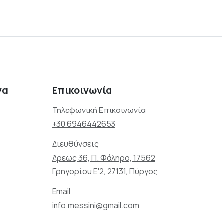
να
Επικοινωνία
Τηλεφωνική Επικοινωνία
+30 6946442653
Διευθύνσεις
Άρεως 36, Π. Φάληρο, 17562
Γρηγορίου Ε'2, 27131, Πύργος
Email
info.messini@gmail.com