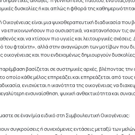
 σημαντικές αλλαγές: η γέννηση ενός παιδιού, ένα διαζύγιο,
ομικές δυσκολίες ή και απλώς η φθορά της καθημερινότητα
ή Οικογένειας είναι μια ψυχοθεραπευτική διαδικασία που β
 να επικοινωνήσουν πιο ουσιαστικά, να κατανοήσουν τις αν
αθενός και να χτίσουν πιο υγιείς και λειτουργικές σχέσεις. 
ό του φταίχτη», αλλά στην αναγνώριση των μοτίβων που 
ης οικογένειας και που ενδεχομένως δημιουργούν δυσκολίες
παρέμβαση βασίζεται σε συστημικές αρχές, βλέποντας την 
στο οποίο κάθε μέλος επηρεάζει και επηρεάζεται από τους
δικασία, ενισχύεται η ικανότητα της οικογένειας να διαχει
μεγαλύτερη ενσυναίσθηση, ψυχική ανθεκτικότητα και συναι
αστε σε έναν/μία ειδικό στη Συμβουλευτική Οικογένειας:
ουν συγκρούσεις ή συνεχόμενες εντάσεις μεταξύ των μελώ