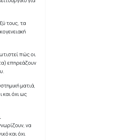
ειτουργικό για
ξύ τους, τα
ικογενειακή
ωτιστεί πώς οι
ατα) επηρεάζουν
υ.
στημική ματιά,
 και όχι ως
ι
γνωρίζουν, να
ικό και όχι