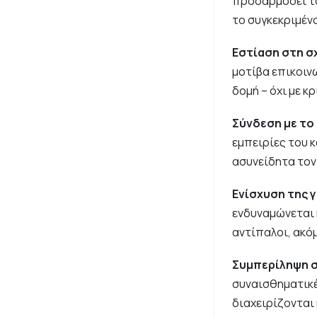
προσαρμόσει το
το συγκεκριμένο
Εστίαση στη σ
μοτίβα επικοιν
δομή – όχι με κ
Σύνδεση με το
εμπειρίες του 
ασυνείδητα τον
Ενίσχυση της 
ενδυναμώνεται 
αντίπαλοι, ακόμ
Συμπερίληψη σ
συναισθηματικέ
διαχειρίζονται