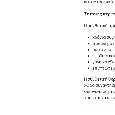
καταστροφικό.
Σε ποιες περιπ
Η συνθετική πρ
χρόνια συγ
προβλήματα
δυσκολίες 
εφηβεία κα
γονεϊκή εξ
επιπτώσεις
Η συνθετική θε
χώρο συνάντηση
οικογένειας μπο
τους και να χτί