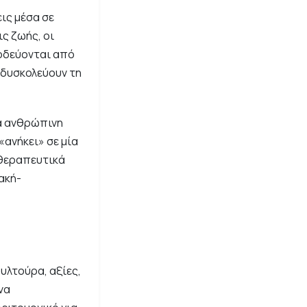
εις μέσα σε
ις ζωής, οι
νοδεύονται από
 δυσκολεύουν τη
ιά ανθρώπινη
«ανήκει» σε μία
 θεραπευτικά
ακή-
ουλτούρα, αξίες,
να