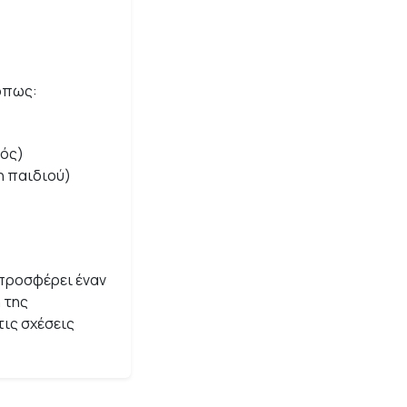
όπως:
μός)
η παιδιού)
 προσφέρει έναν
 της
τις σχέσεις