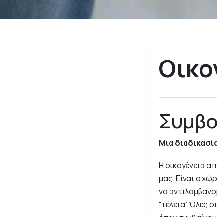
Οικο
Συμβο
Μια διαδικασί
Η οικογένεια α
μας. Είναι ο χ
να αντιλαμβανόμ
“τέλεια”. Όλες 