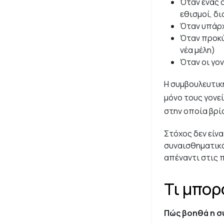
Όταν ένας 
εθισμοί, δ
Όταν υπάρχ
Όταν προκύ
νέα μέλη)
Όταν οι γον
Η συμβουλευτική
μόνο τους γονεί
στην οποία βρίσ
Στόχος δεν είνα
συναισθηματικά
απέναντι στις 
Τι μπορ
Πώς βοηθά η σ