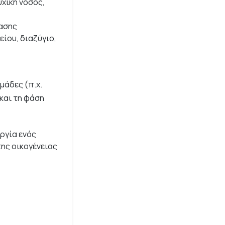
υχική νόσος,
ασης
ίου, διαζύγιο,
μάδες (π.χ.
 και τη φάση
υργία ενός
της οικογένειας