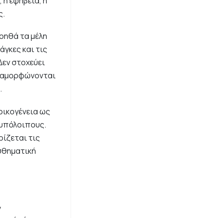
 η εφηβεία, η
ς.
οηθά τα μέλη
άγκες και τις
Δεν στοχεύει
διαμορφώνονται
.
οικογένεια ως
 υπόλοιπους.
ρίζεται τις
σθηματική
ν