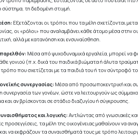
ν τρόπο παρέμβασης, εστιάζοντας σε αυτό που είναι πιο λ
 σύστημα, τη δεδομένη στιγμή.
χέση:
Εξετάζονται οι τρόποι που τα μέλη σχετίζονται μετα
ωνίας, οι «ρόλοι» που αναλαμβάνει κάθε άτομο μέσα στην ο
ριτική, αλλά με κατανόηση και ενσυναίσθηση.
 παρελθόν:
Μέσα από ψυχοδυναμικά εργαλεία, μπορεί να φ
κάθε γονιού (π.χ. δικά του παιδικά βιώματα ή άλυτα τραύμ
 τρόπο που σχετίζεται με τα παιδιά του ή τον σύντροφό το
γονεϊκής συνεργασίας:
Μέσα από προσωποκεντρική και συ
η συνεργασία των γονέων, ώστε να λειτουργούν ως σύμμαχοι
α και αν βρίσκονται σε στάδιο διαζυγίου ή σύγκρουσης.
υναισθήματος και λογικής:
Αντλώντας από γνωσιακές κα
ς προσεγγίσεις, τα μέλη της οικογένειας μαθαίνουν να ανα
 και να εκφράζουν τα συναισθήματά τους με τρόπο λειτουργ