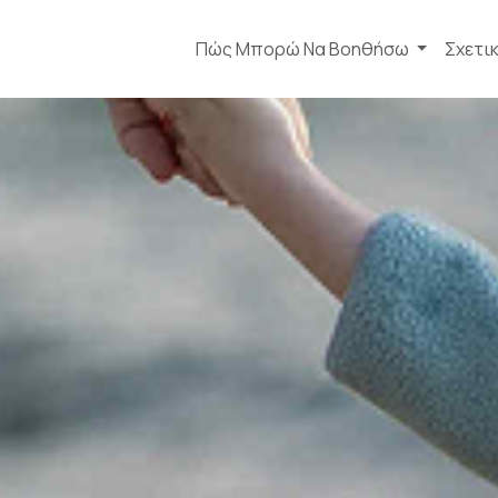
Πώς Μπορώ Να Βοηθήσω
Σχετι