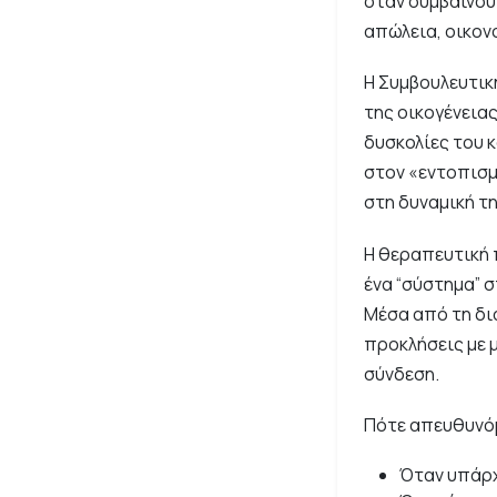
όταν συμβαίνουν
απώλεια, οικον
Η Συμβουλευτικ
της οικογένειας
δυσκολίες του κ
στον «εντοπισμ
στη δυναμική τ
Η θεραπευτική 
ένα “σύστημα” 
Μέσα από τη δια
προκλήσεις με 
σύνδεση.
Πότε απευθυνόμ
Όταν υπάρχ