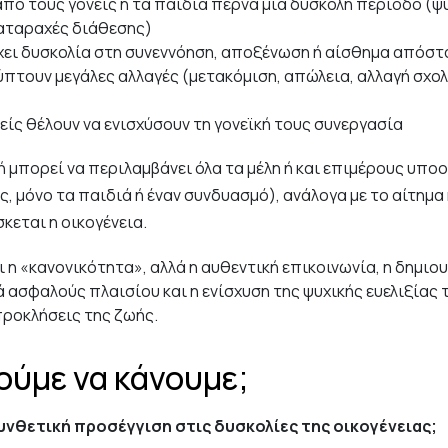
από τους γονείς ή τα παιδιά περνά μια δύσκολη περίοδο (ψ
ιαταραχές διάθεσης)
ει δυσκολία στη συνεννόηση, αποξένωση ή αίσθημα απόστ
πτουν μεγάλες αλλαγές (μετακόμιση, απώλεια, αλλαγή σχολε
είς θέλουν να ενισχύσουν τη γονεϊκή τους συνεργασία
 μπορεί να περιλαμβάνει όλα τα μέλη ή και επιμέρους υποο
ς, μόνο τα παιδιά ή έναν συνδυασμό), ανάλογα με το αίτημα
κεται η οικογένεια.
ι η «κανονικότητα», αλλά η αυθεντική επικοινωνία, η δημιο
 ασφαλούς πλαισίου και η ενίσχυση της ψυχικής ευελιξίας 
προκλήσεις της ζωής.
ούμε να κάνουμε;
υνθετική προσέγγιση στις δυσκολίες της οικογένειας;