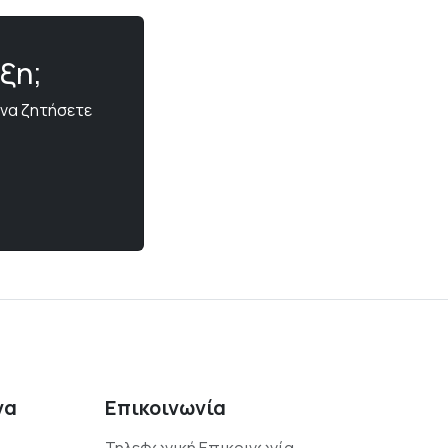
ξη;
 να ζητήσετε
να
Επικοινωνία