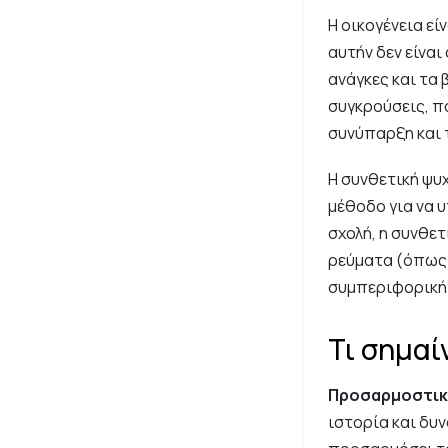
Η οικογένεια εί
αυτήν δεν είναι
ανάγκες και τα
συγκρούσεις, π
συνύπαρξη και 
Η συνθετική ψυ
μέθοδο για να υ
σχολή, η συνθε
ρεύματα (όπως 
συμπεριφορική)
Τι σημαί
Προσαρμοστικ
ιστορία και δυ