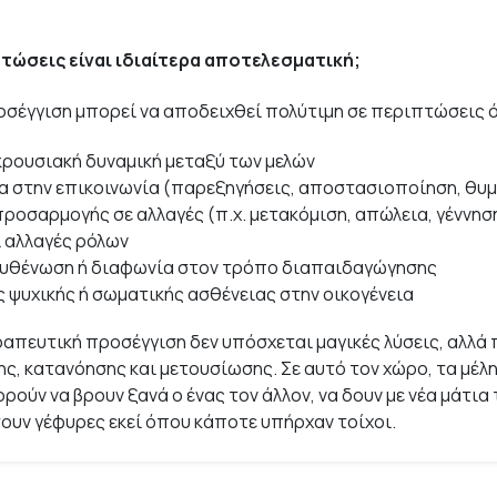
τώσεις είναι ιδιαίτερα αποτελεσματική;
οσέγγιση μπορεί να αποδειχθεί πολύτιμη σε περιπτώσεις 
κρουσιακή δυναμική μεταξύ των μελών
 στην επικοινωνία (παρεξηγήσεις, αποστασιοποίηση, θυ
προσαρμογής σε αλλαγές (π.χ. μετακόμιση, απώλεια, γέννησ
ι αλλαγές ρόλων
ουθένωση ή διαφωνία στον τρόπο διαπαιδαγώγησης
 ψυχικής ή σωματικής ασθένειας στην οικογένεια
ραπευτική προσέγγιση δεν υπόσχεται μαγικές λύσεις, αλλά
ς, κατανόησης και μετουσίωσης. Σε αυτό τον χώρο, τα μέλη
ρούν να βρουν ξανά ο ένας τον άλλον, να δουν με νέα μάτια 
σουν γέφυρες εκεί όπου κάποτε υπήρχαν τοίχοι.