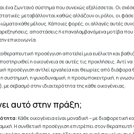
ναι ένα ζωντανό σύστημα που συνεχώς εξελίσσεται. Οι σχέσ
 στατικές· μεταβάλλονται καθώς αλλάζουν οι ρόλοι, οι φάσε
 βιώματα κάθε μέλους. Κάποιες φορές, οι αλλαγές αυτές συ
αρεξηγήσεις, αποστάσεις ή επαναλαμβανόμενα μοτίβα που
την επικοινωνία.
χοθεραπευτική προσέγγιση αποτελεί μια ευέλικτη και βαθ
ποστηριχθεί η οικογένεια σε αυτές τις προκλήσεις. Αντί να 
τική προσέγγιση αντλεί εργαλεία και θεωρίες από διάφορα
η συστημική, η ψυχοδυναμική, η προσωποκεντρική, η γνωσι
, με σεβασμό στην ιδιαιτερότητα της κάθε οικογένειας.
νει αυτό στην πράξη;
ότητα:
Κάθε οικογένεια είναι μοναδική – με διαφορετική κ
ναμική. Η συνθετική προσέγγιση επιτρέπει στον θεραπευτή 