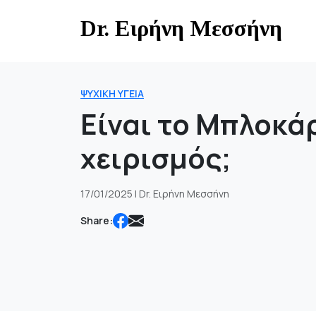
Skip
Dr. Ειρήνη Μεσσήνη
to
content
ΨΥΧΙΚΉ ΥΓΕΊΑ
Είναι το Μπλοκά
χειρισμός;
17/01/2025 | Dr. Ειρήνη Μεσσήνη
Share: