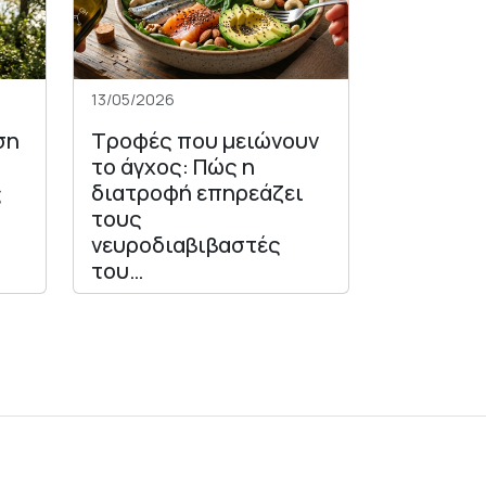
13/05/2026
ση
Τροφές που μειώνουν
το άγχος: Πώς η
ς
διατροφή επηρεάζει
τους
νευροδιαβιβαστές
του…