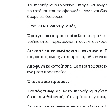
Το μπλοκάρισμα (blocking) μπορεί να θεωρη
του ατόμου που το εφαρμόζει. Δεν είναι όλ
δούμε τις διαφορές:
Όταν ΔΕΝ είναι χειρισμός:
Όριο για αυτοπροστασία:
Κάποιος μπλοκά
τοξικότητα, παρενόχληση, ή συνεχή σύγκρο
Διακοπή επικοινωνίας για ψυχική υγεία:
Τ
ισορροπία, χωρίς να υπάρχει πρόθεση να χ
Αποφυγή κακοποίησης:
Σε περιπτώσεις κα
ένα μέσο προστασίας.
Όταν είναι χειρισμός:
Σκοπός τιμωρίας:
Αν το μπλοκάρισμα γίνετα
δημιουργηθεί ενοχή, τότε πρόκειται για χε
Διακοπή επικοινωνίας ως μέσο ελέγχου:
Ό