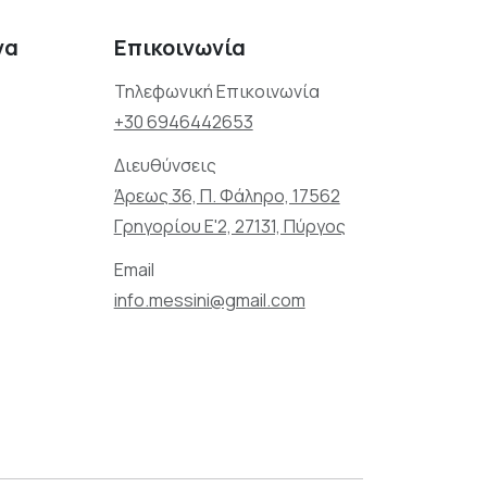
να
Επικοινωνία
Τηλεφωνική Επικοινωνία
+30 6946442653
Διευθύνσεις
Άρεως 36, Π. Φάληρο, 17562
Γρηγορίου Ε'2, 27131, Πύργος
Email
info.messini@gmail.com