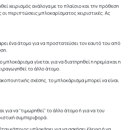
θεί χειρισμός ανάλογα με το πλαίσιο και την πρόθεση
ες οι περιπτώσεις μπλοκαρίσματος χειριστικές. Ας
ρει ένα άτομο για να προστατεύσει τον εαυτό του από
υση.
ο μπλοκάρισμα γίνεται για να διατηρηθεί η ηρεμία και η
ειραγωγηθεί το άλλο άτομο.
κοποιητικής σχέσης, το μπλοκάρισμα μπορεί να είναι
ι για να “τιμωρηθεί” το άλλο άτομο ή για να του
ιριστική συμπεριφορά.
ταν κάποιος μπλοκάρει για να ασκήσει έλεγχο ή να