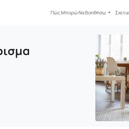
Πώς Μπορώ Να Βοηθήσω
Σχετι
ρισμα