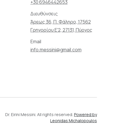
+30 6946442653
Διευθύνσεις
Άρεως 36, Π. Φάληρο, 17562
Γρηγορίου Ε'2, 27131, Πύργος
Email
info.messini@gmail.com
Dr. Eirini Messini. All rights reserved.
Powered by
Leonidas Michalopoulos