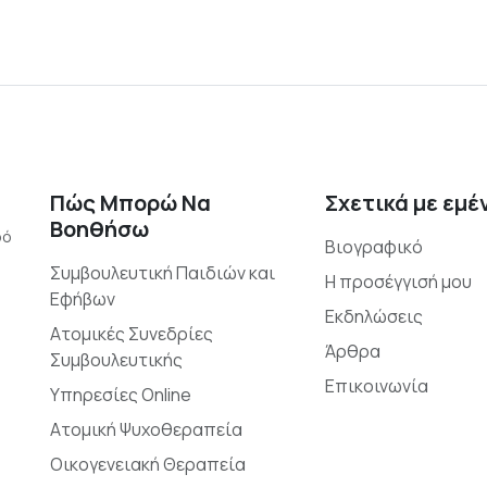
Πώς Μπορώ Να
Σχετικά με εμέ
Βοηθήσω
ρό
Βιογραφικό
Συμβουλευτική Παιδιών και
Η προσέγγισή μου
Εφήβων
Εκδηλώσεις
Ατομικές Συνεδρίες
Άρθρα
Συμβουλευτικής
Επικοινωνία
Υπηρεσίες Online
Ατομική Ψυχοθεραπεία
Οικογενειακή Θεραπεία