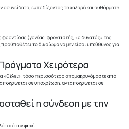
ύν ασυνείδητα, εμποδίζοντας τη χαλαρή και αυθόρμητη
ς φροντίδας (γονέας, φροντιστής, «ο δυνατός» της
ξ προϋποθέτει το δικαίωμα να μην είσαι υπεύθυνος για
α Πράγματα Χειρότερα
να «θέλει», τόσο περισσότερο απομακρυνόμαστε από
νταποκρίνεται σε υποχρέωση, ανταποκρίνεται σε
ασταθεί η σύνδεση με την
λά από την ψυχή.