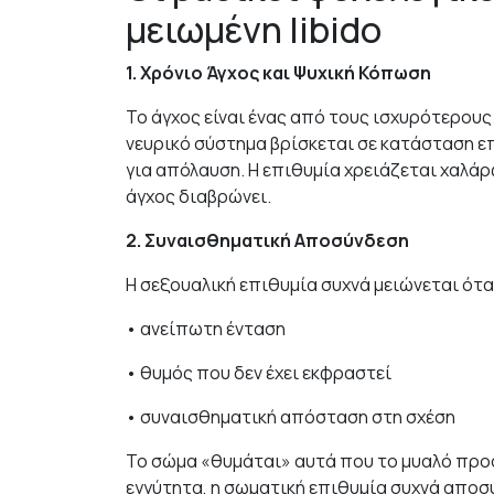
μειωμένη libido
1. Χρόνιο Άγχος και Ψυχική Κόπωση
Το άγχος είναι ένας από τους ισχυρότερους
νευρικό σύστημα βρίσκεται σε κατάσταση επι
για απόλαυση. Η επιθυμία χρειάζεται χαλάρ
άγχος διαβρώνει.
2. Συναισθηματική Αποσύνδεση
Η σεξουαλική επιθυμία συχνά μειώνεται ότα
• ανείπωτη ένταση
• θυμός που δεν έχει εκφραστεί
• συναισθηματική απόσταση στη σχέση
Το σώμα «θυμάται» αυτά που το μυαλό προσ
εγγύτητα, η σωματική επιθυμία συχνά αποσ