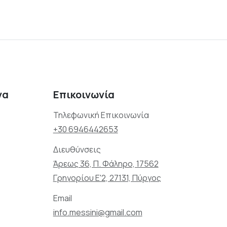
να
Επικοινωνία
Τηλεφωνική Επικοινωνία
+30 6946442653
Διευθύνσεις
Άρεως 36, Π. Φάληρο, 17562
Γρηγορίου Ε'2, 27131, Πύργος
Email
info.messini@gmail.com