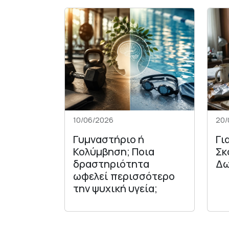
10/06/2026
20/
Γυμναστήριο ή
Γι
Κολύμβηση; Ποια
Σκ
δραστηριότητα
Δω
ωφελεί περισσότερο
την ψυχική υγεία;