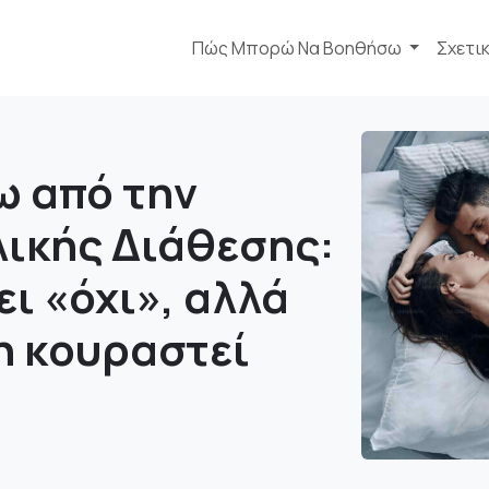
Πώς Μπορώ Να Βοηθήσω
Σχετι
ω από την
ικής Διάθεσης:
ι «όχι», αλλά
η κουραστεί