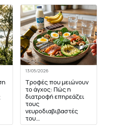
13/05/2026
ση
Τροφές που μειώνουν
το άγχος: Πώς η
ς
διατροφή επηρεάζει
τους
νευροδιαβιβαστές
του…