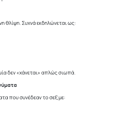
νη θλίψη. Συχνά εκδηλώνεται ως:
μία δεν «χάνεται» απλώς σιωπά.
ηνύματα
τα που συνέδεαν το σεξ με: