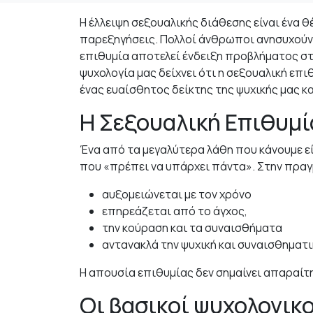
Η έλλειψη σεξουαλικής διάθεσης είναι ένα 
παρεξηγήσεις. Πολλοί άνθρωποι ανησυχούν ό
επιθυμία αποτελεί ένδειξη προβλήματος στ
ψυχολογία μας δείχνει ότι η σεξουαλική επιθ
ένας ευαίσθητος δείκτης της ψυχικής μας 
Η Σεξουαλική Επιθυμία
Ένα από τα μεγαλύτερα λάθη που κάνουμε εί
που «πρέπει να υπάρχει πάντα». Στην πραγ
αυξομειώνεται με τον χρόνο
επηρεάζεται από το άγχος,
την κούραση και τα συναισθήματα
αντανακλά την ψυχική και συναισθηματ
Η απουσία επιθυμίας δεν σημαίνει απαραίτ
Οι βασικοί ψυχολογικο