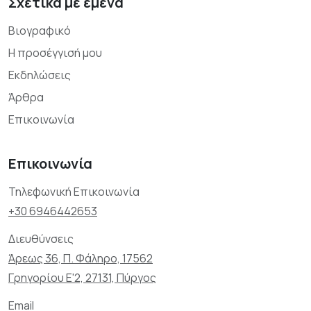
Σχετικά με εμένα
Βιογραφικό
Η προσέγγισή μου
Εκδηλώσεις
Άρθρα
Επικοινωνία
Επικοινωνία
Τηλεφωνική Επικοινωνία
+30 6946442653
Διευθύνσεις
Άρεως 36, Π. Φάληρο, 17562
Γρηγορίου Ε'2, 27131, Πύργος
Email