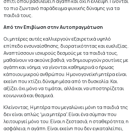
σπίτι όπου βασιλεύει η αγάπη και όχι η έλλειψη. Γίνονται
το πιο ζωντανό παράδειγμα ψυχικής δύναμης για τα
παιδιά τους.
Από την Επιβίωση στην Αυτοπραγμάτωση
Οι μητέρες αυτές καλλιεργούν εξαιρετικά υψηλό
επίπεδο ενσυναίσθησης, διορατικότητας και ευελιξίας.
Αναπτύσσουν ισχυρούς δεσμούς με τα παιδιά τους,
μαθαίνουν να ακούνε βαθιά, να δημιουργούν ρουτίνες με
αγάπη και νόημα, να γίνονται καθημερινά ο ήρωας
κάποιου μικρού ανθρώπου. Η μονογονεϊκή μητέρα είναι
εκείνη που χτίζει δύναμη μέσα από τη δυσκολία. Και
αξίζει όχι μόνο να τιμάται, αλλά και να υποστηρίζεται
κοινωνικά και θεσμικά.
Κλείνοντας, Η μητέρα που μεγαλώνει μόνη τα παιδιά της
δεν είναι απλώς “μια μητέρα”. Είναι ένα σύμπαν που
λειτουργεί μόνο του. Είναι η ζεστασιά, η σταθερότητα, η
ασφάλεια, η αγάπη. Είναι εκείνη που δεν εγκαταλείπει,