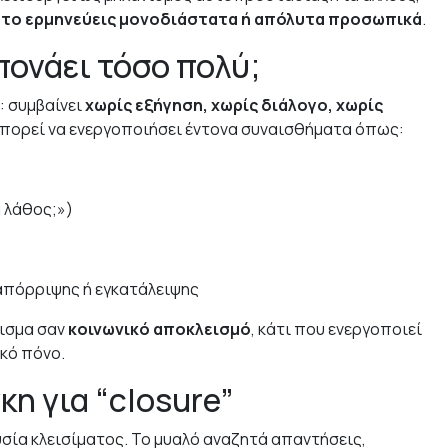
 το ερμηνεύεις μονοδιάστατα ή απόλυτα προσωπικά
.
πονάει τόσο πολύ;
: συμβαίνει
χωρίς εξήγηση, χωρίς διάλογο, χωρίς
μπορεί να ενεργοποιήσει έντονα συναισθήματα όπως:
 λάθος;»)
πόρριψης ή εγκατάλειψης
ρισμα σαν
κοινωνικό αποκλεισμό
, κάτι που ενεργοποιεί
κό πόνο.
η για “closure”
υσία κλεισίματος. Το μυαλό αναζητά απαντήσεις,