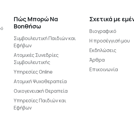
Πώς Μπορώ Να
Σχετικά με εμέ
Βοηθήσω
ρό
Βιογραφικό
Συμβουλευτική Παιδιών και
Η προσέγγισή μου
Εφήβων
Εκδηλώσεις
Ατομικές Συνεδρίες
Άρθρα
Συμβουλευτικής
Επικοινωνία
Υπηρεσίες Online
Ατομική Ψυχοθεραπεία
Οικογενειακή Θεραπεία
Υπηρεσίες Παιδιών και
Εφήβων