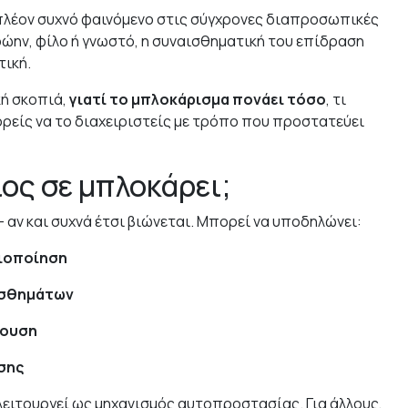
 πλέον συχνό φαινόμενο στις σύγχρονες διαπροσωπικές
ρώην, φίλο ή γνωστό, η συναισθηματική του επίδραση
τική.
κή σκοπιά,
γιατί το μπλοκάρισμα πονάει τόσο
, τι
ορείς να το διαχειριστείς με τρόπο που προστατεύει
ιος σε μπλοκάρει;
 αν και συχνά έτσι βιώνεται. Μπορεί να υποδηλώνει:
σιοποίηση
ισθημάτων
ρουση
σης
ειτουργεί ως μηχανισμός αυτοπροστασίας. Για άλλους,