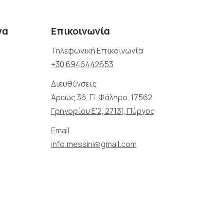
να
Επικοινωνία
Τηλεφωνική Επικοινωνία
+30 6946442653
Διευθύνσεις
Άρεως 36, Π. Φάληρο, 17562
Γρηγορίου Ε'2, 27131, Πύργος
Email
info.messini@gmail.com