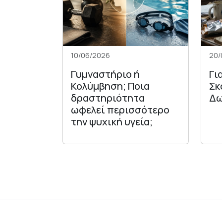
10/06/2026
20/
Γυμναστήριο ή
Γι
Κολύμβηση; Ποια
Σκ
δραστηριότητα
Δω
ωφελεί περισσότερο
την ψυχική υγεία;