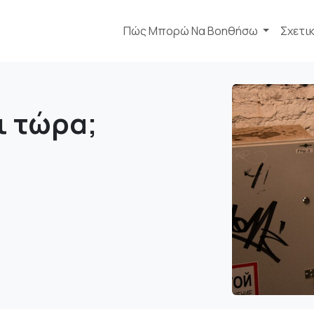
Πώς Μπορώ Να Βοηθήσω
Σχετι
ι τώρα;