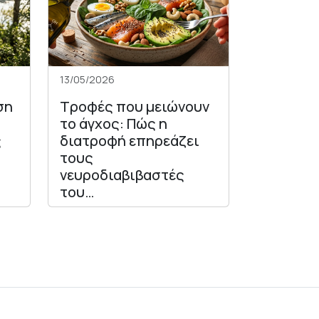
13/05/2026
ση
Τροφές που μειώνουν
το άγχος: Πώς η
ς
διατροφή επηρεάζει
τους
νευροδιαβιβαστές
του…