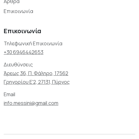
Άρθρα
Επικοινωνία
Επικοινωνία
Τηλεφωνική Επικοινωνία
+30 6946442653
Διευθύνσεις
Άρεως 36, Π. Φάληρο, 17562
Γρηγορίου Ε'2, 27131, Πύργος
Email
info.messini@gmail.com