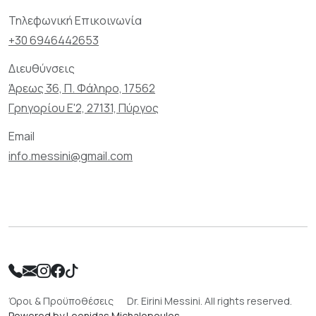
Τηλεφωνική Επικοινωνία
+30 6946442653
Διευθύνσεις
Άρεως 36, Π. Φάληρο, 17562
Γρηγορίου Ε'2, 27131, Πύργος
Email
info.messini@gmail.com
Όροι & Προϋποθέσεις
Dr. Eirini Messini. All rights reserved.
Powered by Leonidas Michalopoulos