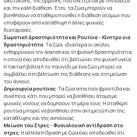
ωκυτοκίνης, της ορμόνης που σχετίζεται με την ευεξία
και την καλή διάθεση. Έτσι, τα ζώα μπορούν να
βοηθήσουν να σταθεροποιηθεί η διάθεση ατόμων που
υποφέρουν από κατάθλιψη ή άλλες ψυχικές
διαταραχές.
Σωματική Δραστηριότητα και Ρουτίνα
–
Κίνητρο για
δραστηριότητα
: Τα ζώα, ιδιαίτερα οι σκύλοι,
ενθαρρύνουν την άσκηση και τη φυσική δραστηριότητα,
η οποία έχει αποδειχθεί ότι βελτιώνει την ψυχική υγεία.
Η τακτική βόλτα ή το παιχνίδι με ένα ζώο μπορεί να
συμβάλλει στη βελτίωση της διάθεσης και στη μείωση
του άγχους.
Δημιουργία ρουτίνας
: Τα ζώα απαιτούν φροντίδα και
συνέπεια, κάτι που μπορεί να βοηθήσει άτομα με
ψυχικές νόσους να δομήσουν τη μέρα τους. Η σταθερή
ρουτίνα μπορεί να βοηθήσει στην αντιμετώπιση της
κατάθλιψης και της ανησυχίας.
Μείωση του Στρες
–
Φυσιολογική αντίδραση στο
στρες
: Η αλληλεπίδραση με ζώα έχει αποδειχθεί ότι