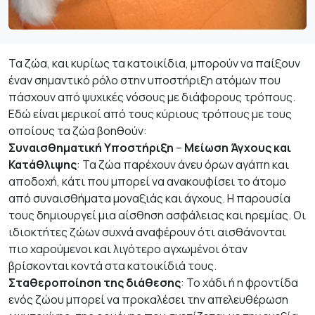
Τα ζώα, και κυρίως τα κατοικίδια, μπορούν να παίξουν
έναν σημαντικό ρόλο στην υποστήριξη ατόμων που
πάσχουν από ψυχικές νόσους με διάφορους τρόπους.
Εδώ είναι μερικοί από τους κύριους τρόπους με τους
οποίους τα ζώα βοηθούν:
Συναισθηματική Υποστήριξη
–
Μείωση Άγχους και
Κατάθλιψης
: Τα ζώα παρέχουν άνευ όρων αγάπη και
αποδοχή, κάτι που μπορεί να ανακουφίσει το άτομο
από συναισθήματα μοναξιάς και άγχους. Η παρουσία
τους δημιουργεί μια αίσθηση ασφάλειας και ηρεμίας. Οι
ιδιοκτήτες ζώων συχνά αναφέρουν ότι αισθάνονται
πιο χαρούμενοι και λιγότερο αγχωμένοι όταν
βρίσκονται κοντά στα κατοικίδιά τους.
Σταθεροποίηση της διάθεσης
: Το χάδι ή η φροντίδα
ενός ζώου μπορεί να προκαλέσει την απελευθέρωση