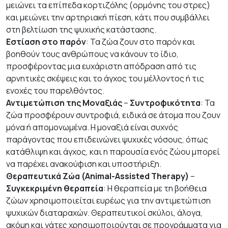
μειώνει τα επίπεδα κορτιζόλης (ορμόνης του στρες)
και μειώνει την αρτηριακή πίεση, κάτι που συμβάλλει
στη βελτίωση της ψυχικής κατάστασης.
Εστίαση στο παρόν
: Τα ζώα ζουν στο παρόν και
βοηθούν τους ανθρώπους να κάνουν το ίδιο,
προσφέροντας μια ευχάριστη απόδραση από τις
αρνητικές σκέψεις και το άγχος του μέλλοντος ή τις
ενοχές του παρελθόντος.
Αντιμετώπιση της Μοναξιάς
–
Συντροφικότητα
: Τα
ζώα προσφέρουν συντροφιά, ειδικά σε άτομα που ζουν
μόνα ή απομονωμένα. Η μοναξιά είναι συχνός
παράγοντας που επιδεινώνει ψυχικές νόσους, όπως
κατάθλιψη και άγχος, και η παρουσία ενός ζώου μπορεί
να παρέχει ανακούφιση και υποστήριξη.
Θεραπευτικά Ζώα (Animal-Assisted Therapy)
–
Συγκεκριμένη θεραπεία
: Η θεραπεία με τη βοήθεια
ζώων χρησιμοποιείται ευρέως για την αντιμετώπιση
ψυχικών διαταραχών. Θεραπευτικοί σκύλοι, άλογα,
ακόμη και γάτες χρησιμοποιούνται σε προγράμματα για