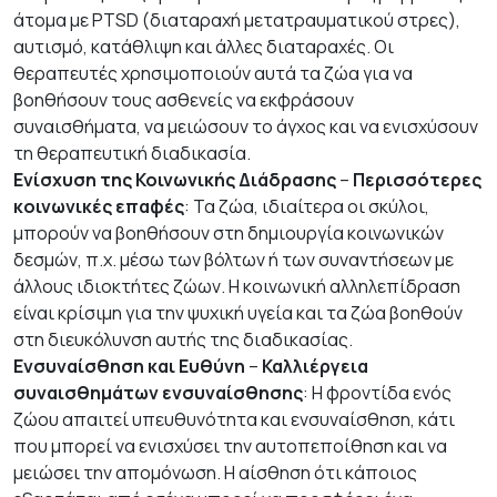
άτομα με PTSD (διαταραχή μετατραυματικού στρες),
αυτισμό, κατάθλιψη και άλλες διαταραχές. Οι
θεραπευτές χρησιμοποιούν αυτά τα ζώα για να
βοηθήσουν τους ασθενείς να εκφράσουν
συναισθήματα, να μειώσουν το άγχος και να ενισχύσουν
τη θεραπευτική διαδικασία.
Ενίσχυση της Κοινωνικής Διάδρασης
–
Περισσότερες
κοινωνικές επαφές
: Τα ζώα, ιδιαίτερα οι σκύλοι,
μπορούν να βοηθήσουν στη δημιουργία κοινωνικών
δεσμών, π.χ. μέσω των βόλτων ή των συναντήσεων με
άλλους ιδιοκτήτες ζώων. Η κοινωνική αλληλεπίδραση
είναι κρίσιμη για την ψυχική υγεία και τα ζώα βοηθούν
στη διευκόλυνση αυτής της διαδικασίας.
Ενσυναίσθηση και Ευθύνη
–
Καλλιέργεια
συναισθημάτων ενσυναίσθησης
: Η φροντίδα ενός
ζώου απαιτεί υπευθυνότητα και ενσυναίσθηση, κάτι
που μπορεί να ενισχύσει την αυτοπεποίθηση και να
μειώσει την απομόνωση. Η αίσθηση ότι κάποιος