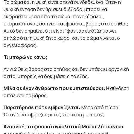
Το σώμα και η ψυχή είναι στενά συνδεδεμένα. Όταν η
ψυχική ένταση δεν βρίσκει διέξοδο, μπορεί να
εκφραστεί μέσα από το σώμα: πονοκέφαλοι,
στομαχόπονοι, αϋπνία, και φυσικά… βάρος στο στήθος.
Αυτό δεν σημαίνει ότι είναι “φανταστικό”. Σημαίνει
απλώς ότι: η ψυχή ζητά χώρο, και το σώμα γίνεται ο
αγγελιοφόρος.
Τι μπορώ να κάνω;
Αν νιώθεις βάρος στο στήθος και δεν υπάρχει οργανική
αιτία, μπορείς να δοκιμάσεις τα εξής:
Μίλα σε έναν άνθρωπο που εμπιστεύεσαι:
Η σύνδεση
απαλύνει το βάρος.
Παρατήρησε πότε εμφανίζεται:
Μετά από πίεση;
Όταν δεν εκφράζεις κάτι; Σε σχέση με ποιον;
Αναπνοή, το φυσικό αγχολυτικό Μια απλή τεχνική
:
Εισπνοή 4 δευτερόλεπτα, κράτημα 4, εκπνοή 6.