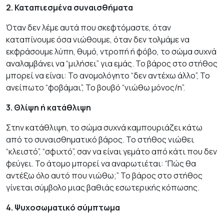
2. Καταπιεσμένα συναισθήματα
Όταν δεν λέμε αυτά που σκεφτόμαστε, όταν
καταπίνουμε όσα νιώθουμε, όταν δεν τολμάμε να
εκφράσουμε λύπη, θυμό, ντροπή ή φόβο, το σώμα συχνά
αναλαμβάνει να “μιλήσει” για εμάς. Το βάρος στο στήθος
μπορεί να είναι: Το ανομολόγητο “δεν αντέχω άλλο”, Το
ανείπωτο “φοβάμαι”, Το βουβό “νιώθω μόνος/η”.
3. Θλίψη ή κατάθλιψη
Στην κατάθλιψη, το σώμα συχνά καμπουριάζει κάτω
από το συναισθηματικό βάρος. Το στήθος νιώθει
“κλειστό”, “σφιχτό”, σαν να είναι γεμάτο από κάτι που δεν
φεύγει. Το άτομο μπορεί να αναρωτιέται: “Πώς θα
αντέξω όλο αυτό που νιώθω;” Το βάρος στο στήθος
γίνεται σύμβολο μιας βαθιάς εσωτερικής κόπωσης.
4. Ψυχοσωματικό σύμπτωμα