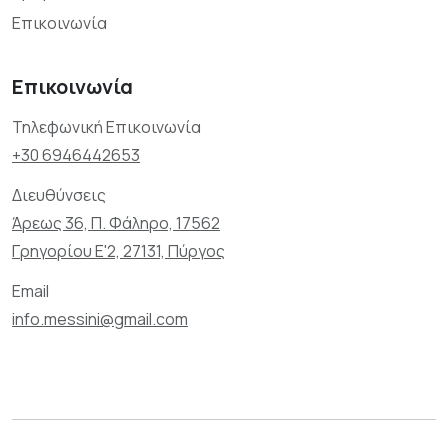
Επικοινωνία
Επικοινωνία
Τηλεφωνική Επικοινωνία
+30 6946442653
Διευθύνσεις
Άρεως 36, Π. Φάληρο, 17562
Γρηγορίου Ε'2, 27131, Πύργος
Email
info.messini@gmail.com