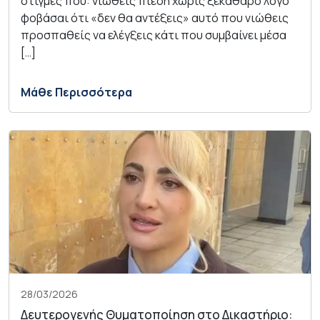
στιγμές που: νιώθεις πίεση χωρίς ξεκάθαρο λόγο
φοβάσαι ότι «δεν θα αντέξεις» αυτό που νιώθεις
προσπαθείς να ελέγξεις κάτι που συμβαίνει μέσα
[…]
Μάθε Περισσότερα
28/03/2026
Δευτερογενής Θυματοποίηση στο Δικαστήριο: