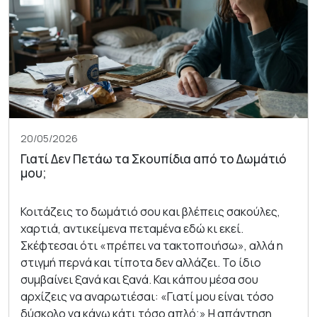
20/05/2026
Γιατί Δεν Πετάω τα Σκουπίδια από το Δωμάτιό
μου;
Κοιτάζεις το δωμάτιό σου και βλέπεις σακούλες,
χαρτιά, αντικείμενα πεταμένα εδώ κι εκεί.
Σκέφτεσαι ότι «πρέπει να τακτοποιήσω», αλλά η
στιγμή περνά και τίποτα δεν αλλάζει. Το ίδιο
συμβαίνει ξανά και ξανά. Και κάπου μέσα σου
αρχίζεις να αναρωτιέσαι: «Γιατί μου είναι τόσο
δύσκολο να κάνω κάτι τόσο απλό;» Η απάντηση