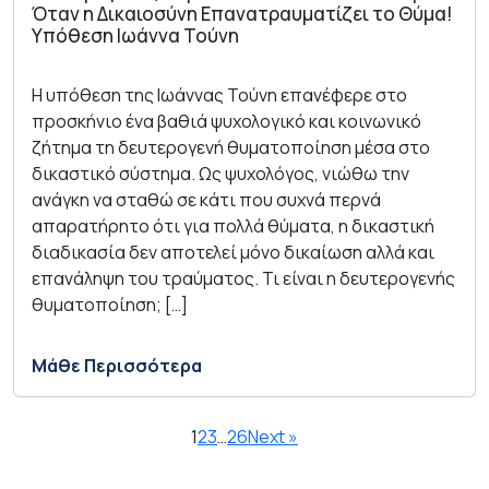
Όταν η Δικαιοσύνη Επανατραυματίζει το Θύμα!
Υπόθεση Ιωάννα Τούνη
Η υπόθεση της Ιωάννας Τούνη επανέφερε στο
προσκήνιο ένα βαθιά ψυχολογικό και κοινωνικό
ζήτημα τη δευτερογενή θυματοποίηση μέσα στο
δικαστικό σύστημα. Ως ψυχολόγος, νιώθω την
ανάγκη να σταθώ σε κάτι που συχνά περνά
απαρατήρητο ότι για πολλά θύματα, η δικαστική
διαδικασία δεν αποτελεί μόνο δικαίωση αλλά και
επανάληψη του τραύματος. Τι είναι η δευτερογενής
θυματοποίηση; […]
Μάθε Περισσότερα
1
2
3
…
26
Next »