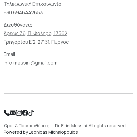
Τηλεφωνική Επικοινωνία
+30 6946442653
Διευθύνσεις
Άρεως 36, Π. Φάληρο, 17562
Γρηγορίου Ε'2, 27131, Πύργος
Email
info.messini@gmail.com
Όροι & Προϋποθέσεις
Dr. Eirini Messini. All rights reserved.
Powered by Leonidas Michalopoulos