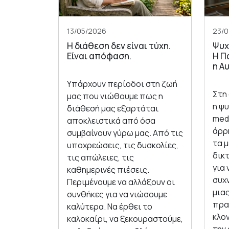
13/05/2026
23/
Η διάθεση δεν είναι τύχη.
Ψυχ
Είναι απόφαση.
Η Π
η Α
Υπάρχουν περίοδοι στη ζωή
Στη
μας που νιώθουμε πως η
η ψυ
διάθεσή μας εξαρτάται
medi
αποκλειστικά από όσα
άρρ
συμβαίνουν γύρω μας. Από τις
τα 
υποχρεώσεις, τις δυσκολίες,
δικ
τις απώλειες, τις
για 
καθημερινές πιέσεις.
συχ
Περιμένουμε να αλλάξουν οι
μια
συνθήκες για να νιώσουμε
πρα
καλύτερα. Να έρθει το
κλον
καλοκαίρι, να ξεκουραστούμε,