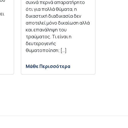
που
συχνά περνά απαρατήρητο
ότι για πολλά θύματα, η
ει
δικαστική διαδικασία δεν
αποτελεί μόνο δικαίωση αλλά
και επανάληψη του
τραύματος. Τι είναι η
δευτερογενής
θυματοποίηση; […]
Μάθε Περισσότερα