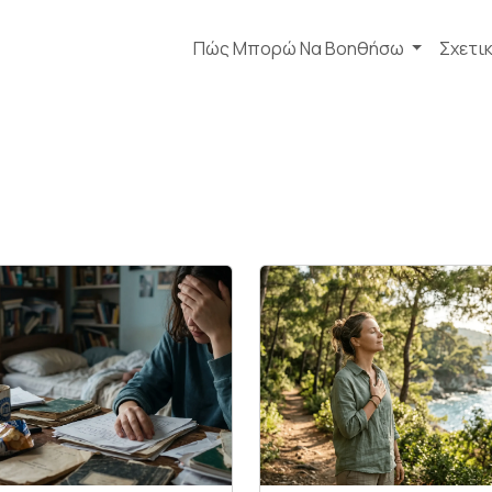
Πώς Μπορώ Να Βοηθήσω
Σχετι