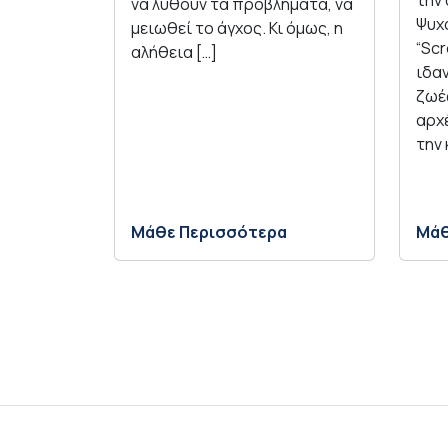
την
να λυθούν τα προβλήματα, να
Ψυχ
μειωθεί το άγχος. Κι όμως, η
“Scr
αλήθεια […]
ιδαν
ζωέ
αρχ
την 
Μάθε Περισσότερα
Μάθ