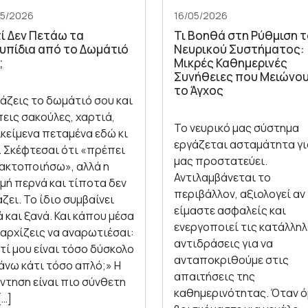
05/2026
16/05/2026
τί Δεν Πετάω τα
Τι Βοηθά στη Ρύθμιση 
υπίδια από το Δωμάτιό
Νευρικού Συστήματος:
;
Μικρές Καθημερινές
Συνήθειες που Μειώνο
το Άγχος
τάζεις το δωμάτιό σου και
εις σακούλες, χαρτιά,
Το νευρικό μας σύστημα
ικείμενα πεταμένα εδώ κι
εργάζεται ασταμάτητα γι
. Σκέφτεσαι ότι «πρέπει
μας προστατεύει.
τακτοποιήσω», αλλά η
Αντιλαμβάνεται το
μή περνά και τίποτα δεν
περιβάλλον, αξιολογεί αν
ζει. Το ίδιο συμβαίνει
είμαστε ασφαλείς και
 και ξανά. Και κάπου μέσα
ενεργοποιεί τις κατάλληλ
 αρχίζεις να αναρωτιέσαι:
αντιδράσεις για να
τί μου είναι τόσο δύσκολο
ανταποκριθούμε στις
άνω κάτι τόσο απλό;» Η
απαιτήσεις της
ντηση είναι πιο σύνθετη
καθημερινότητας. Όταν 
[…]