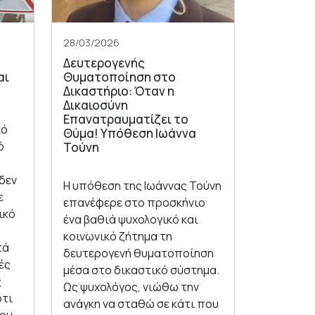
28/03/2026
Δευτερογενής
αι
Θυματοποίηση στο
Δικαστήριο: Όταν η
Δικαιοσύνη
Επανατραυματίζει το
κό
Θύμα! Υπόθεση Ιωάννα
ό
Τούνη
δεν
Η υπόθεση της Ιωάννας Τούνη
ε
επανέφερε στο προσκήνιο
ικό
ένα βαθιά ψυχολογικό και
κοινωνικό ζήτημα τη
τά
δευτερογενή θυματοποίηση
μές
μέσα στο δικαστικό σύστημα.
ς
Ως ψυχολόγος, νιώθω την
ότι
ανάγκη να σταθώ σε κάτι που