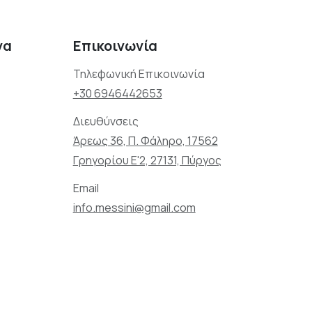
να
Επικοινωνία
Τηλεφωνική Επικοινωνία
+30 6946442653
Διευθύνσεις
Άρεως 36, Π. Φάληρο, 17562
Γρηγορίου Ε'2, 27131, Πύργος
Email
info.messini@gmail.com