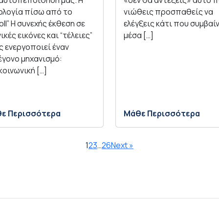
 αυτοπεποίθησή μας. Η
«δεν θα αντέξεις» αυτό 
ολογία πίσω από το
νιώθεις προσπαθείς να
oll” Η συνεχής έκθεση σε
ελέγξεις κάτι που συμβαίν
ικές εικόνες και “τέλειες”
μέσα […]
ς ενεργοποιεί έναν
έγονο μηχανισμό:
κοινωνική […]
ε Περισσότερα
Μάθε Περισσότερα
1
2
3
…
26
Next »