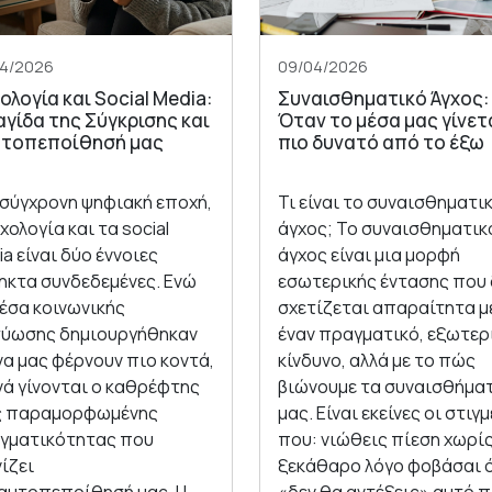
04/2026
09/04/2026
ολογία και Social Media:
Συναισθηματικό Άγχος:
αγίδα της Σύγκρισης και
Όταν το μέσα μας γίνετ
υτοπεποίθησή μας
πιο δυνατό από το έξω
 σύγχρονη ψηφιακή εποχή,
Τι είναι το συναισθηματι
χολογία και τα social
άγχος; Το συναισθηματικ
a είναι δύο έννοιες
άγχος είναι μια μορφή
ηκτα συνδεδεμένες. Ενώ
εσωτερικής έντασης που 
μέσα κοινωνικής
σχετίζεται απαραίτητα μ
τύωσης δημιουργήθηκαν
έναν πραγματικό, εξωτερ
να μας φέρνουν πιο κοντά,
κίνδυνο, αλλά με το πώς
νά γίνονται ο καθρέφτης
βιώνουμε τα συναισθήμα
ς παραμορφωμένης
μας. Είναι εκείνες οι στιγ
γματικότητας που
που: νιώθεις πίεση χωρί
ίζει
ξεκάθαρο λόγο φοβάσαι 