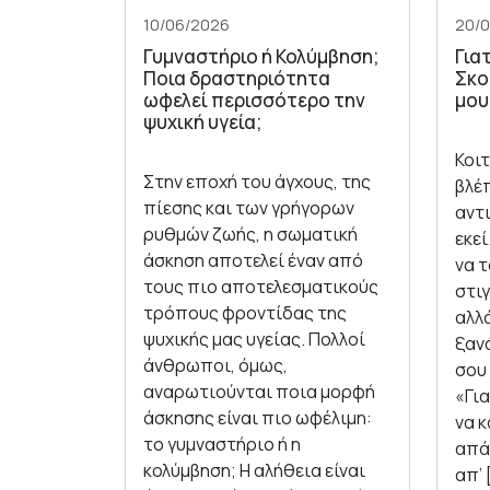
10/06/2026
20/
Γυμναστήριο ή Κολύμβηση;
Για
Ποια δραστηριότητα
Σκο
ωφελεί περισσότερο την
μου
ψυχική υγεία;
Κοι
Στην εποχή του άγχους, της
βλέπ
πίεσης και των γρήγορων
αντ
ρυθμών ζωής, η σωματική
εκεί
άσκηση αποτελεί έναν από
να 
τους πιο αποτελεσματικούς
στιγ
τρόπους φροντίδας της
αλλά
ψυχικής μας υγείας. Πολλοί
ξανά
άνθρωποι, όμως,
σου
αναρωτιούνται ποια μορφή
«Για
άσκησης είναι πιο ωφέλιμη:
να κ
το γυμναστήριο ή η
απά
κολύμβηση; Η αλήθεια είναι
απ’ 