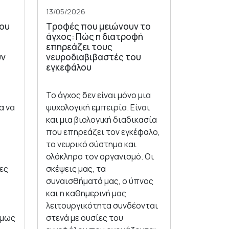
13/05/2026
του
Τροφές που μειώνουν το
άγχος: Πώς η διατροφή
επηρεάζει τους
υν
νευροδιαβιβαστές του
εγκεφάλου
Το άγχος δεν είναι μόνο μια
α να
ψυχολογική εμπειρία. Είναι
και μια βιολογική διαδικασία
που επηρεάζει τον εγκέφαλο,
το νευρικό σύστημα και
ολόκληρο τον οργανισμό. Οι
ες
σκέψεις μας, τα
συναισθήματά μας, ο ύπνος
και η καθημερινή μας
λειτουργικότητα συνδέονται
όμως
στενά με ουσίες του