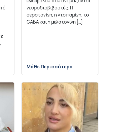
εγκεφάλου που ονομάζονται
από
νευροδιαβιβαστές. Η
σεροτονίνη, η ντοπαμίνη, το
GABA και η μελατονίνη […]
σε
,
Μάθε Περισσότερα