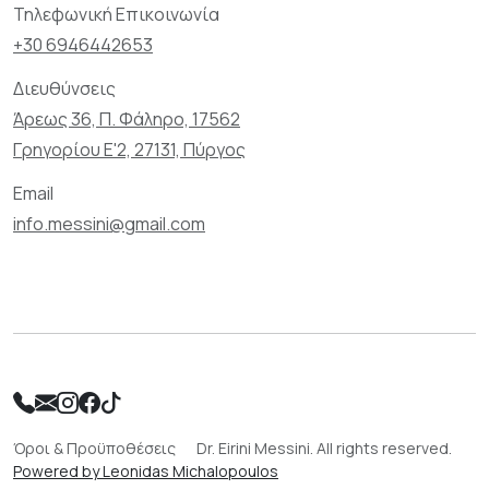
Τηλεφωνική Επικοινωνία
+30 6946442653
Διευθύνσεις
Άρεως 36, Π. Φάληρο, 17562
Γρηγορίου Ε'2, 27131, Πύργος
Email
info.messini@gmail.com
Όροι & Προϋποθέσεις
Dr. Eirini Messini. All rights reserved.
Powered by Leonidas Michalopoulos