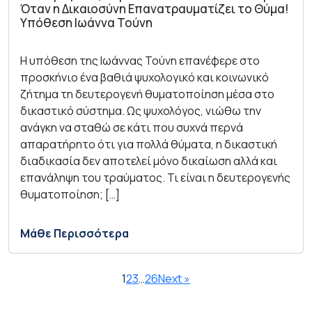
Όταν η Δικαιοσύνη Επανατραυματίζει το Θύμα!
Υπόθεση Ιωάννα Τούνη
Η υπόθεση της Ιωάννας Τούνη επανέφερε στο
προσκήνιο ένα βαθιά ψυχολογικό και κοινωνικό
ζήτημα τη δευτερογενή θυματοποίηση μέσα στο
δικαστικό σύστημα. Ως ψυχολόγος, νιώθω την
ανάγκη να σταθώ σε κάτι που συχνά περνά
απαρατήρητο ότι για πολλά θύματα, η δικαστική
διαδικασία δεν αποτελεί μόνο δικαίωση αλλά και
επανάληψη του τραύματος. Τι είναι η δευτερογενής
θυματοποίηση; […]
Μάθε Περισσότερα
1
2
3
…
26
Next »