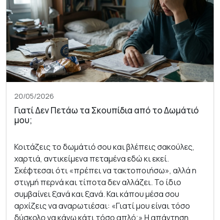
20/05/2026
Γιατί Δεν Πετάω τα Σκουπίδια από το Δωμάτιό
μου;
Κοιτάζεις το δωμάτιό σου και βλέπεις σακούλες,
χαρτιά, αντικείμενα πεταμένα εδώ κι εκεί.
Σκέφτεσαι ότι «πρέπει να τακτοποιήσω», αλλά η
στιγμή περνά και τίποτα δεν αλλάζει. Το ίδιο
συμβαίνει ξανά και ξανά. Και κάπου μέσα σου
αρχίζεις να αναρωτιέσαι: «Γιατί μου είναι τόσο
δύσκολο να κάνω κάτι τόσο απλό;» Η απάντηση