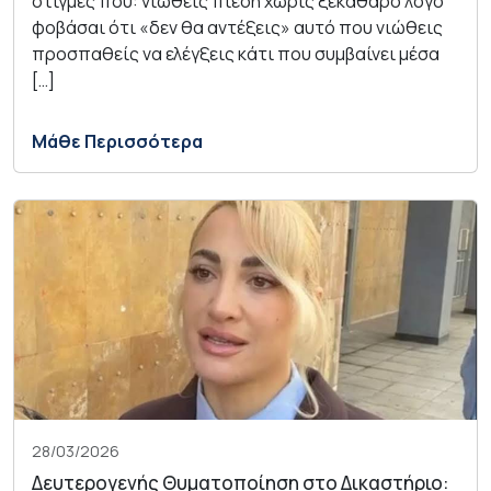
στιγμές που: νιώθεις πίεση χωρίς ξεκάθαρο λόγο
φοβάσαι ότι «δεν θα αντέξεις» αυτό που νιώθεις
προσπαθείς να ελέγξεις κάτι που συμβαίνει μέσα
[…]
Μάθε Περισσότερα
28/03/2026
Δευτερογενής Θυματοποίηση στο Δικαστήριο: