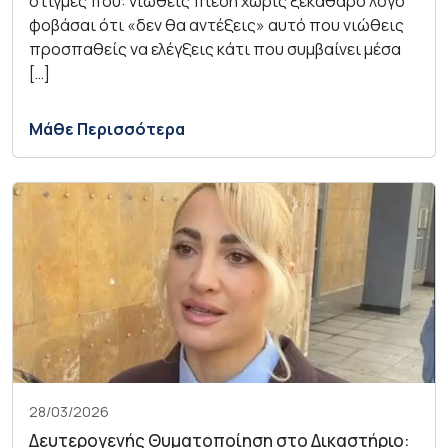
στιγμές που: νιώθεις πίεση χωρίς ξεκάθαρο λόγο
φοβάσαι ότι «δεν θα αντέξεις» αυτό που νιώθεις
προσπαθείς να ελέγξεις κάτι που συμβαίνει μέσα
[…]
Μάθε Περισσότερα
28/03/2026
Δευτερογενής Θυματοποίηση στο Δικαστήριο: