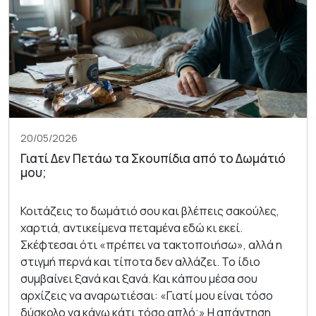
20/05/2026
Γιατί Δεν Πετάω τα Σκουπίδια από το Δωμάτιό
μου;
Κοιτάζεις το δωμάτιό σου και βλέπεις σακούλες,
χαρτιά, αντικείμενα πεταμένα εδώ κι εκεί.
Σκέφτεσαι ότι «πρέπει να τακτοποιήσω», αλλά η
στιγμή περνά και τίποτα δεν αλλάζει. Το ίδιο
συμβαίνει ξανά και ξανά. Και κάπου μέσα σου
αρχίζεις να αναρωτιέσαι: «Γιατί μου είναι τόσο
δύσκολο να κάνω κάτι τόσο απλό;» Η απάντηση