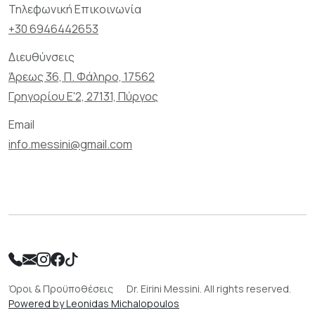
Τηλεφωνική Επικοινωνία
+30 6946442653
Διευθύνσεις
Άρεως 36, Π. Φάληρο, 17562
Γρηγορίου Ε'2, 27131, Πύργος
Email
info.messini@gmail.com
Όροι & Προϋποθέσεις
Dr. Eirini Messini. All rights reserved.
Powered by Leonidas Michalopoulos