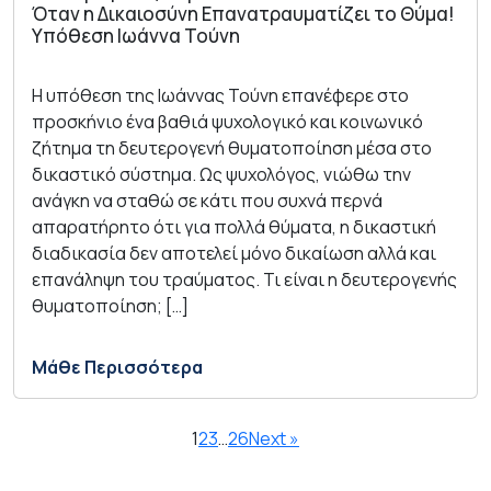
Όταν η Δικαιοσύνη Επανατραυματίζει το Θύμα!
Υπόθεση Ιωάννα Τούνη
Η υπόθεση της Ιωάννας Τούνη επανέφερε στο
προσκήνιο ένα βαθιά ψυχολογικό και κοινωνικό
ζήτημα τη δευτερογενή θυματοποίηση μέσα στο
δικαστικό σύστημα. Ως ψυχολόγος, νιώθω την
ανάγκη να σταθώ σε κάτι που συχνά περνά
απαρατήρητο ότι για πολλά θύματα, η δικαστική
διαδικασία δεν αποτελεί μόνο δικαίωση αλλά και
επανάληψη του τραύματος. Τι είναι η δευτερογενής
θυματοποίηση; […]
Μάθε Περισσότερα
1
2
3
…
26
Next »