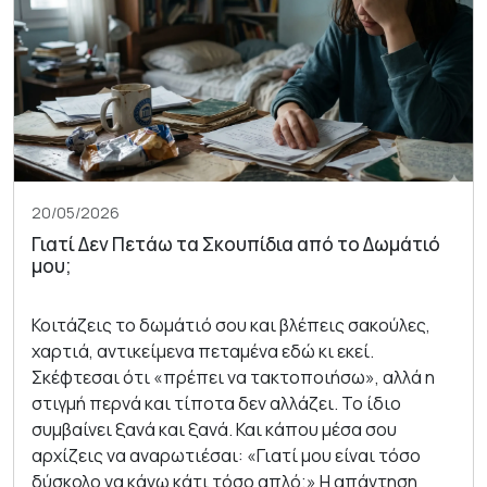
20/05/2026
Γιατί Δεν Πετάω τα Σκουπίδια από το Δωμάτιό
μου;
Κοιτάζεις το δωμάτιό σου και βλέπεις σακούλες,
χαρτιά, αντικείμενα πεταμένα εδώ κι εκεί.
Σκέφτεσαι ότι «πρέπει να τακτοποιήσω», αλλά η
στιγμή περνά και τίποτα δεν αλλάζει. Το ίδιο
συμβαίνει ξανά και ξανά. Και κάπου μέσα σου
αρχίζεις να αναρωτιέσαι: «Γιατί μου είναι τόσο
δύσκολο να κάνω κάτι τόσο απλό;» Η απάντηση