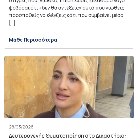
στιγμές που: νιώθεις πίεση χωρίς ξεκάθαρο λόγο
φοβάσαι ότι «δεν θα αντέξεις» αυτό που νιώθεις
προσπαθείς να ελέγξεις κάτι που συμβαίνει μέσα
[…]
Μάθε Περισσότερα
28/03/2026
Δευτερογενής Θυματοποίηση στο Δικαστήριο: