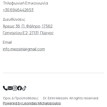
Τηλεφωνική Επικοινωνία
+30 6946442653
Διευθύνσεις
Άρεως 36, Π. Φάληρο, 17562
Γρηγορίου Ε'2, 27131, Πύργος
Email
info.messini@gmail.com
Όροι & Προϋποθέσεις
Dr. Eirini Messini. All rights reserved.
Powered by Leonidas Michalopoulos