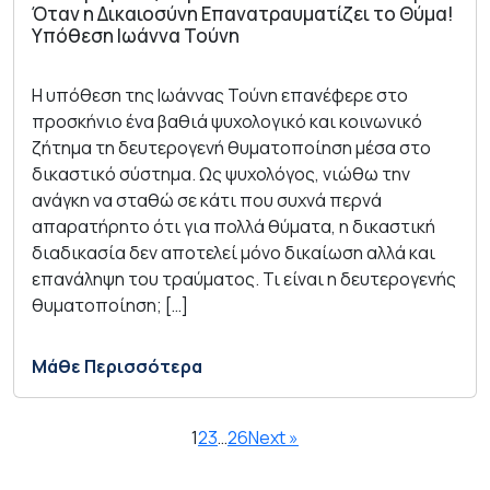
Όταν η Δικαιοσύνη Επανατραυματίζει το Θύμα!
Υπόθεση Ιωάννα Τούνη
Η υπόθεση της Ιωάννας Τούνη επανέφερε στο
προσκήνιο ένα βαθιά ψυχολογικό και κοινωνικό
ζήτημα τη δευτερογενή θυματοποίηση μέσα στο
δικαστικό σύστημα. Ως ψυχολόγος, νιώθω την
ανάγκη να σταθώ σε κάτι που συχνά περνά
απαρατήρητο ότι για πολλά θύματα, η δικαστική
διαδικασία δεν αποτελεί μόνο δικαίωση αλλά και
επανάληψη του τραύματος. Τι είναι η δευτερογενής
θυματοποίηση; […]
Μάθε Περισσότερα
1
2
3
…
26
Next »