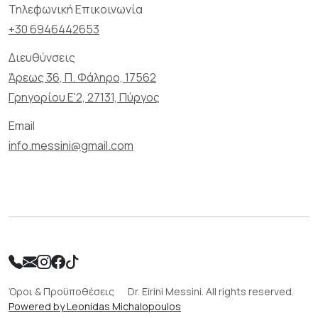
Τηλεφωνική Επικοινωνία
+30 6946442653
Διευθύνσεις
Άρεως 36, Π. Φάληρο, 17562
Γρηγορίου Ε'2, 27131, Πύργος
Email
info.messini@gmail.com
Όροι & Προϋποθέσεις
Dr. Eirini Messini. All rights reserved.
Powered by Leonidas Michalopoulos