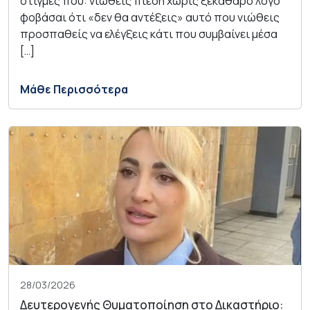
στιγμές που: νιώθεις πίεση χωρίς ξεκάθαρο λόγο
φοβάσαι ότι «δεν θα αντέξεις» αυτό που νιώθεις
προσπαθείς να ελέγξεις κάτι που συμβαίνει μέσα
[…]
Μάθε Περισσότερα
28/03/2026
Δευτερογενής Θυματοποίηση στο Δικαστήριο: