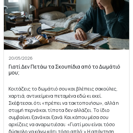
20/05/2026
Γιατί Δεν Πετάω τα Σκουπίδια από το Δωμάτιό
μου;
Κοιτάζεις το δωμάτιό σου και βλέπεις σακούλες,
χαρτιά, αντικείμενα πεταμένα εδώ κι εκεί.
Σκέφτεσαι ότι «πρέπει να τακτοποιήσω», αλλά η
στιγμή περνά και τίποτα δεν αλλάζει. Το ίδιο
συμβαίνει ξανά και ξανά. Και κάπου μέσα σου
αρχίζεις να αναρωτιέσαι: «Γιατί μου είναι τόσο
δύσκολο να κάνω κάτι τόσο απλό;» Η απάντηση