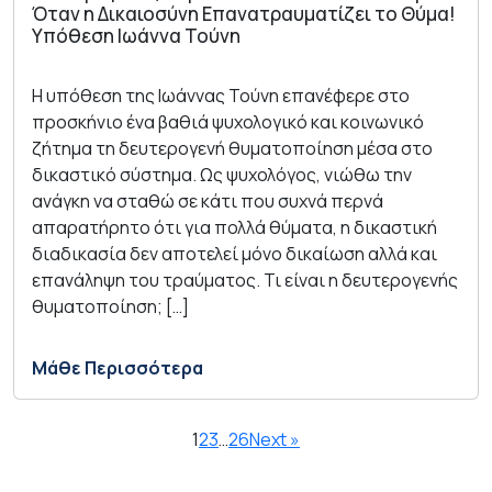
Όταν η Δικαιοσύνη Επανατραυματίζει το Θύμα!
Υπόθεση Ιωάννα Τούνη
Η υπόθεση της Ιωάννας Τούνη επανέφερε στο
προσκήνιο ένα βαθιά ψυχολογικό και κοινωνικό
ζήτημα τη δευτερογενή θυματοποίηση μέσα στο
δικαστικό σύστημα. Ως ψυχολόγος, νιώθω την
ανάγκη να σταθώ σε κάτι που συχνά περνά
απαρατήρητο ότι για πολλά θύματα, η δικαστική
διαδικασία δεν αποτελεί μόνο δικαίωση αλλά και
επανάληψη του τραύματος. Τι είναι η δευτερογενής
θυματοποίηση; […]
Μάθε Περισσότερα
1
2
3
…
26
Next »