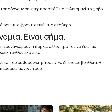
 σε οδηγούν σε υπερπροσπάθεια, τελειομανία ή φόβο
τό σου: πιο φροντιστική, πιο σταθερή
ναμία. Είναι σήμα.
ση «συναγερμού». Υπάρχει άλλος τρόπος να ζεις, με
ψυχική ανθεκτικότητα.
 αυτό που σε βαραίνει, μπορείς να ζητήσεις βοήθεια. Η
 περάσεις μόνος/η σου.