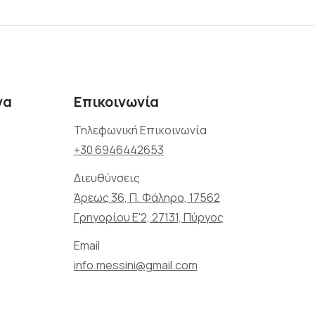
να
Επικοινωνία
Τηλεφωνική Επικοινωνία
+30 6946442653
Διευθύνσεις
Άρεως 36, Π. Φάληρο, 17562
Γρηγορίου Ε'2, 27131, Πύργος
Email
info.messini@gmail.com