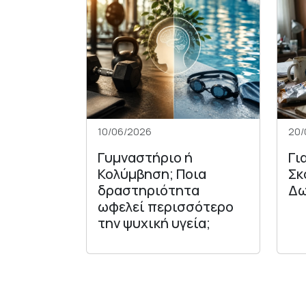
10/06/2026
20/
Γυμναστήριο ή
Γι
Κολύμβηση; Ποια
Σκ
δραστηριότητα
Δω
ωφελεί περισσότερο
την ψυχική υγεία;