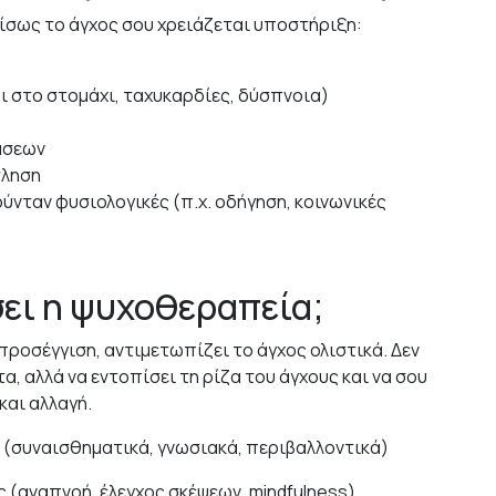
ίσως το άγχος σου χρειάζεται υποστήριξη:
οι στο στομάχι, ταχυκαρδίες, δύσπνοια)
άσεων
τληση
ταν φυσιολογικές (π.χ. οδήγηση, κοινωνικές
ει η ψυχοθεραπεία;
προσέγγιση, αντιμετωπίζει το άγχος ολιστικά. Δεν
, αλλά να εντοπίσει τη ρίζα του άγχους και να σου
και αλλαγή.
υ (συναισθηματικά, γνωσιακά, περιβαλλοντικά)
 (αναπνοή, έλεγχος σκέψεων, mindfulness)