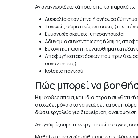
Αν αναγνωρίζεις κάποια από τα παρακάτω, 
Δυσκολία στον ύπνο ή ανήσυχο ξύπνημα
Συνεχείς σωματικές εντάσεις (π.χ. πόν
Εμμονικές σκέψεις, υπερανησυχία
Αδυναμία συγκέντρωσης ή λήψης αποφ
Εύκολη κόπωση ή συναισθηματική εξάν
Αποφυγή καταστάσεων που πριν θεωρούν
συναντήσεις)
Κρίσεις πανικού
Πώς μπορεί να βοηθήσ
Η ψυχοθεραπεία, και ιδιαίτερα η συνθετική 
στοχεύει μόνο στο να μειώσει τα συμπτώματα
δώσει εργαλεία για διαχείριση, ανακούφιση 
Αναγνωρίζουμε τι ενεργοποιεί το άγχος σο
Μαθαίνεις τεχνικές ρύθμισης και χαλάρωσης