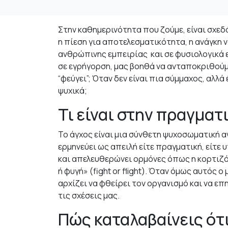
Στην καθημερινότητα που ζούμε, είναι σχεδό
η πίεση για αποτελεσματικότητα, η ανάγκη ν
ανθρώπινης εμπειρίας και σε φυσιολογικά ε
σε εγρήγορση, μας βοηθά να ανταποκριθούμε
“φεύγει”; Όταν δεν είναι πια σύμμαχος, αλλ
ψυχικά;
Τι είναι στην πραγματ
Το άγχος είναι μια σύνθετη ψυχοσωματική α
ερμηνεύει ως απειλή είτε πραγματική, είτε 
και απελευθερώνει ορμόνες όπως η κορτιζόλ
ή φυγή» (fight or flight). Όταν όμως αυτός
αρχίζει να φθείρει τον οργανισμό και να επη
τις σχέσεις μας.
Πώς καταλαβαίνεις ότι