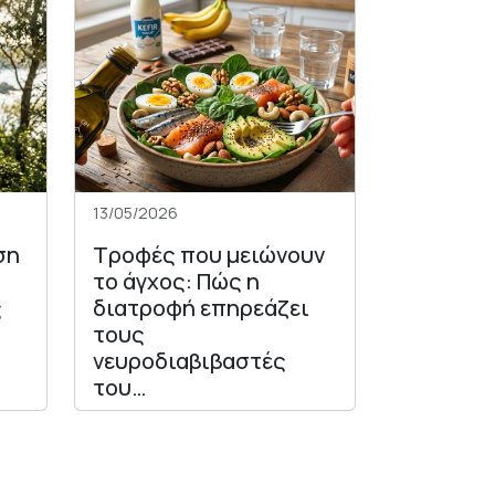
13/05/2026
ση
Τροφές που μειώνουν
το άγχος: Πώς η
ς
διατροφή επηρεάζει
τους
νευροδιαβιβαστές
του…