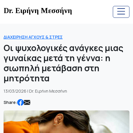
Skip
Dr. Ειρήνη Μεσσήνη
to
content
ΔΙΑΧΕΊΡΗΣΗ ΆΓΧΟΥΣ & ΣΤΡΕΣ
Οι ψυχολογικές ανάγκες μιας
γυναίκας μετά τη γέννα: η
σιωπηλή μετάβαση στη
μητρότητα
13/03/2026 | Dr. Ειρήνη Μεσσήνη
Share: