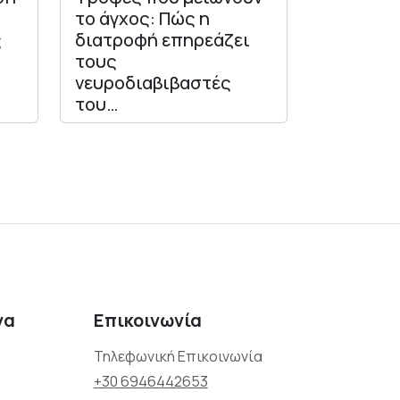
το άγχος: Πώς η
ς
διατροφή επηρεάζει
τους
νευροδιαβιβαστές
του…
να
Επικοινωνία
Τηλεφωνική Επικοινωνία
+30 6946442653