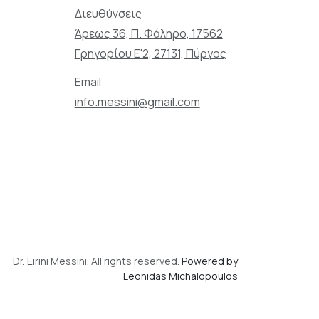
Διευθύνσεις
Άρεως 36, Π. Φάληρο, 17562
Γρηγορίου Ε'2, 27131, Πύργος
Email
info.messini@gmail.com
Dr. Eirini Messini. All rights reserved.
Powered by
Leonidas Michalopoulos