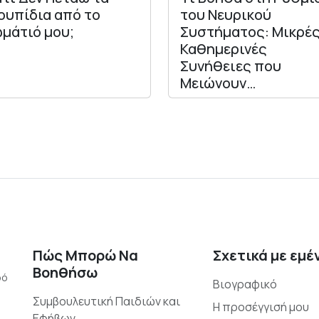
ουπίδια από το
του Νευρικού
μάτιό μου;
Συστήματος: Μικρέ
Καθημερινές
Συνήθειες που
Μειώνουν…
Πώς Μπορώ Να
Σχετικά με εμέ
Βοηθήσω
ρό
Βιογραφικό
Συμβουλευτική Παιδιών και
Η προσέγγισή μου
Εφήβων