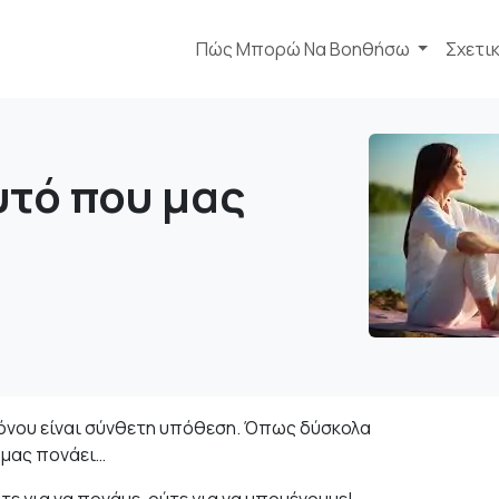
Πώς Μπορώ Να Βοηθήσω
Σχετι
τό που μας
πόνου είναι σύνθετη υπόθεση. Όπως δύσκολα
υ μας πονάει…