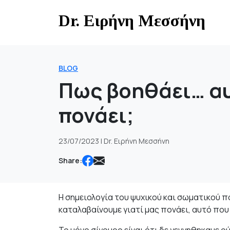
Skip
Dr. Ειρήνη Μεσσήνη
to
content
BLOG
Πως βοηθάει… αυ
πονάει;
23/07/2023 | Dr. Ειρήνη Μεσσήνη
Share:
Η σημειολογία του ψυχικού και σωματικού 
καταλαβαίνουμε γιατί μας πονάει, αυτό πο