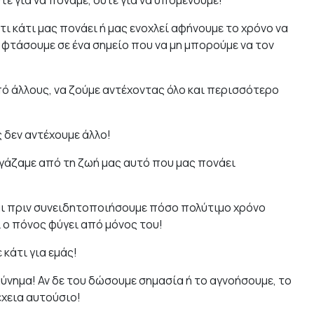
ύτε για να πονάμε, ούτε για να υπομένουμε!
ι κάτι μας πονάει ή μας ενοχλεί αφήνουμε το χρόνο να
α φτάσουμε σε ένα σημείο που να μη μπορούμε να τον
ό άλλους, να ζούμε αντέχοντας όλο και περισσότερο
 δεν αντέχουμε άλλο!
βγάζαμε από τη ζωή μας αυτό που μας πονάει
ι πριν συνειδητοποιήσουμε πόσο πολύτιμο χρόνο
ι ο πόνος φύγει από μόνος του!
 κάτι για εμάς!
ύνημα! Αν δε του δώσουμε σημασία ή το αγνοήσουμε, το
χεια αυτούσιο!