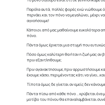
Το μόνο σίγουρο είναι ότι δε γεννηθηκαμε ο
Παρόλα αυτά, πολλές φορές ενώ νιώθουμε ότ
περνάει και τον πόνο να μεγαλώνει, μέχρι ν
αγνοήσουμε!
Κάποιοι από μας μαθαίνουμε ευκολότερα απ
πόνο.
Πάντα όμως έρχεται μια στιγμή που ευτυχώς
Πόσο όμως καλύτερη θα ήταν η ζωή μας αν 
πριν εξαντληθουμε;
Πριν αγανακτησουμε,πριν αρρωστήσουμε κα
έχουμε χάσει περιμένοντας κάτι να γίνει…κα
Τίποτα όμως δε γίνεται αν εμείς δεν κάνουμε
Πάντα πίσω από κάθε πόνο … κρύβεται ένα μ
μοτίβο του πόνου θα επαναλαμβάνεται συνέ